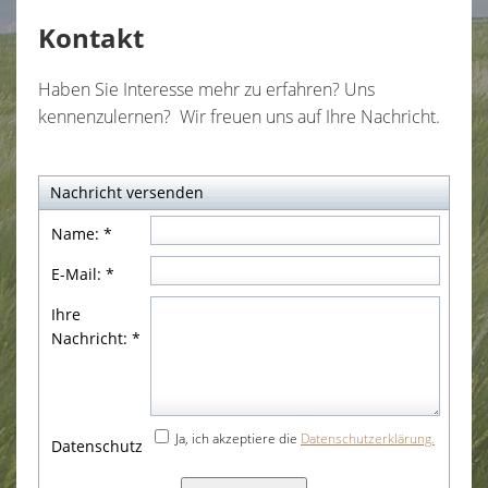
Earl Einstein vom Bergwasen
Kontakt
Chester O`Connor vom Bergwasen
Haben Sie Interesse mehr zu erfahren? Uns
Ein paar Gedanken
kennenzulernen? Wir freuen uns auf Ihre Nachricht.
Bildergalerie
Nachricht versenden
Urlaub mit Hund
Name:
*
Kontakt
E-Mail:
*
Datenschutzerklärung
Ihre
Nachricht:
*
Impressum
Ja, ich akzeptiere die
Datenschutzerklärung.
Datenschutz