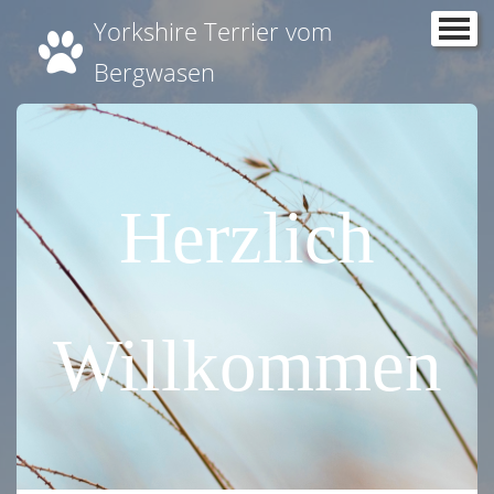
Yorkshire Terrier vom
Startseite
Bergwasen
Wir
News
Welpen
Herzlich
Anastasia - Lucy vom Bergwasen
Aurora vom Bergwasen
Willkommen
Miss Mia Monroe Nupagadis
Darling Daisy vom Bergwasen
Amaci Barcadi